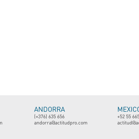
ANDORRA
MEXIC
(+376) 635 656
+52 55 66
m
andorra@actitudpro.com
actitud@a