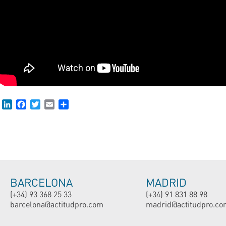
LinkedIn
Facebook
Twitter
Email
Compartir
BARCELONA
MADRID
(+34) 93 368 25 33
(+34) 91 831 88 98
barcelona@actitudpro.com
madrid@actitudpro.co