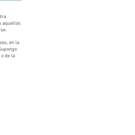
tra
s aquellos
se.
es, en la
 Supongo
 o de la