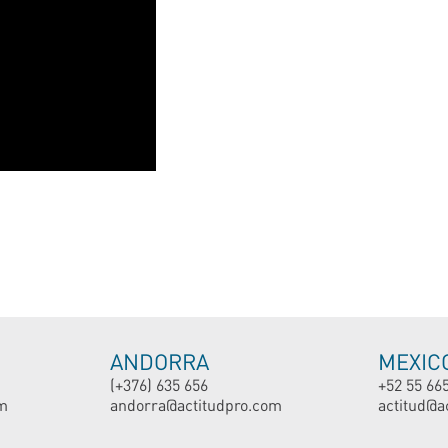
ANDORRA
MEXIC
(+376) 635 656
+52 55 66
m
andorra@actitudpro.com
actitud@a