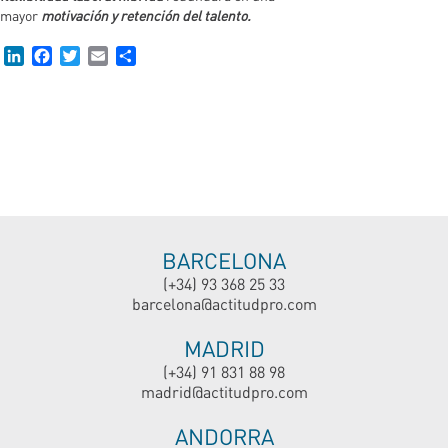
mayor
motivación y retención del talento.
LinkedIn
Facebook
Twitter
Email
Compartir
BARCELONA
(+34) 93 368 25 33
barcelona@actitudpro.com
MADRID
(+34) 91 831 88 98
madrid@actitudpro.com
ANDORRA