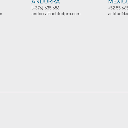
ANDORRA
MEXIC
(+376) 635 656
+52 55 66
m
andorra@actitudpro.com
actitud@a