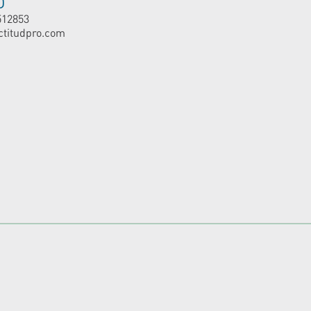
O
512853
ctitudpro.com