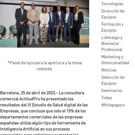
Tecnologías
Dirección de
Equipos
Formación y
Equipos
Liderazgo y
Bienestar
Profesional
Marketing y
Omnicanalidad
*Panel de lujo para la apertura y la mesa
redonda
Noticias
Selección de
Equipos
Seminarios
Barcelona, 25 de abril de 2023.- La consultora
Todas
comercial ActitudPro ha presentado los
Whitepapers
resultados del III Estudio de Salud digital de las
Empresas, que concluye que solo el 15% de los
departamentos comerciales de las empresas
españolas utiliza algún tipo de herramienta de
Inteligencia Artificial en sus procesos
comerciales para optimizar y aumentar las