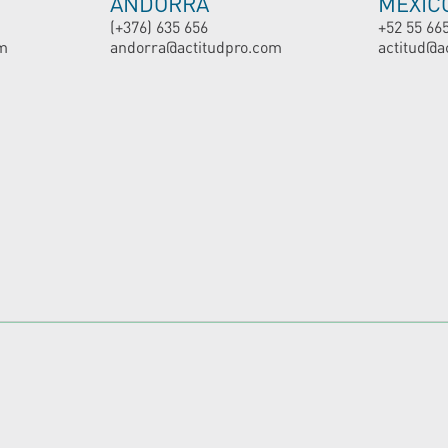
ANDORRA
MEXIC
(+376) 635 656
+52 55 66
m
andorra@actitudpro.com
actitud@a