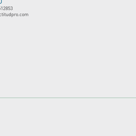
O
512853
ctitudpro.com