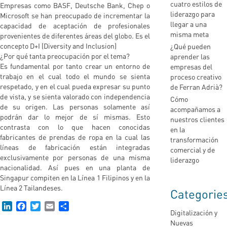
cuatro estilos de
Empresas como BASF, Deutsche Bank, Chep o
liderazgo para
Microsoft se han preocupado de incrementar la
llegar a una
capacidad de aceptación de profesionales
misma meta
provenientes de diferentes áreas del globo. Es el
concepto D+I (Diversity and Inclusion)
¿Qué pueden
¿Por qué tanta preocupación por el tema?
aprender las
Es fundamental por tanto crear un entorno de
empresas del
trabajo en el cual todo el mundo se sienta
proceso creativo
respetado, y en el cual pueda expresar su punto
de Ferran Adrià?
de vista, y se sienta valorado con independencia
Cómo
de su origen. Las personas solamente así
acompañamos a
podrán dar lo mejor de sí mismas. Esto
nuestros clientes
contrasta con lo que hacen conocidas
en la
fabricantes de prendas de ropa en la cual las
transformación
líneas de fabricación están integradas
comercial y de
exclusivamente por personas de una misma
liderazgo
nacionalidad. Así pues en una planta de
Singapur compiten en la Línea 1 Filipinos y en la
Línea 2 Tailandeses.
Categorie
LinkedIn
Facebook
Twitter
Email
Compartir
Digitalización y
Nuevas