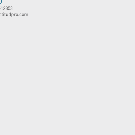
O
512853
ctitudpro.com