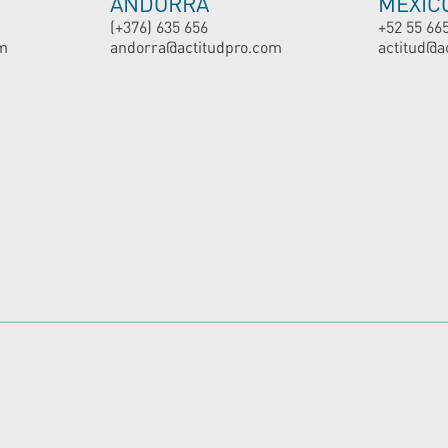
ANDORRA
MEXIC
(+376) 635 656
+52 55 66
m
andorra@actitudpro.com
actitud@a