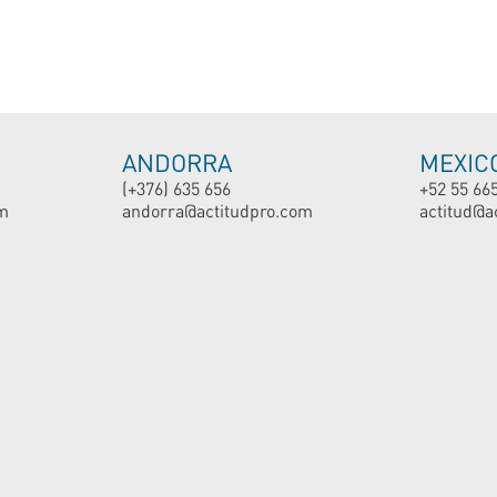
ANDORRA
MEXIC
(+376) 635 656
+52 55 66
m
andorra@actitudpro.com
actitud@a