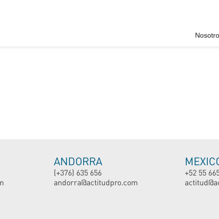
Nosotr
ANDORRA
MEXIC
(+376) 635 656
+52 55 66
m
andorra@actitudpro.com
actitud@a