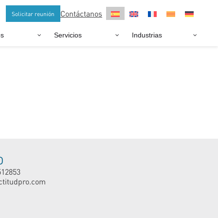
Contáctanos
Solicitar reunión
os
Servicios
Industrias
O
512853
ctitudpro.com