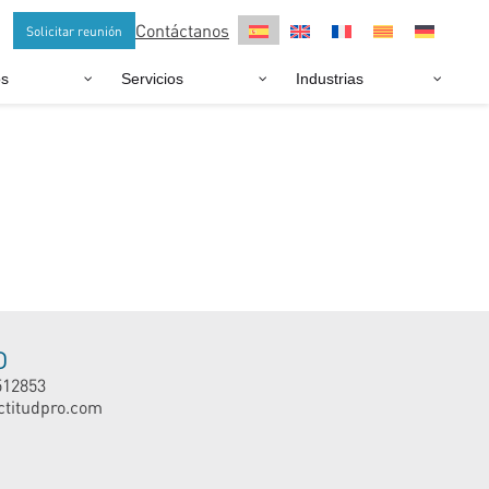
Contáctanos
Solicitar reunión
os
Servicios
Industrias
O
512853
ctitudpro.com