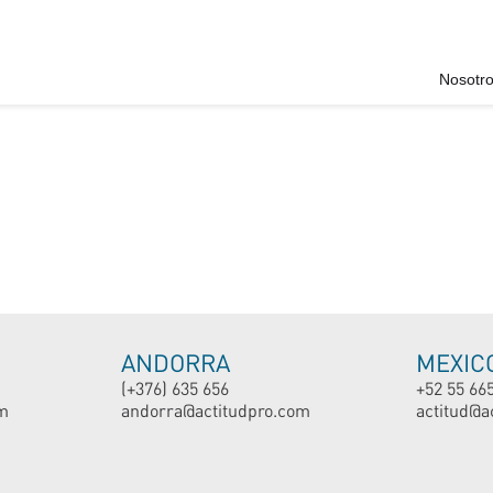
Nosotr
ANDORRA
MEXIC
(+376) 635 656
+52 55 66
m
andorra@actitudpro.com
actitud@a