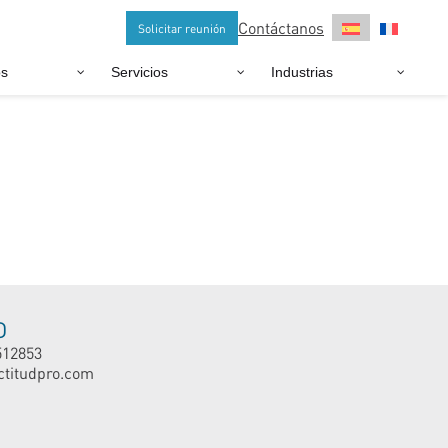
Contáctanos
Solicitar reunión
os
Servicios
Industrias
O
512853
ctitudpro.com