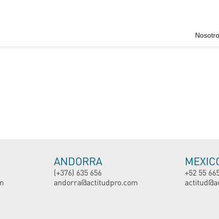
Nosotr
ANDORRA
MEXIC
(+376) 635 656
+52 55 66
m
andorra@actitudpro.com
actitud@a