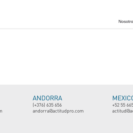
Nosotr
ANDORRA
MEXIC
(+376) 635 656
+52 55 66
m
andorra@actitudpro.com
actitud@a