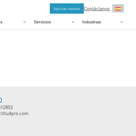
Contáctanos
Solicitar reunión
os
Servicios
Industrias
O
512853
ctitudpro.com