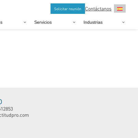
Contáctanos
Solicitar reunión
os
Servicios
Industrias
O
512853
ctitudpro.com