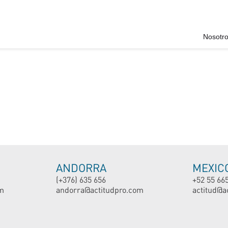
Nosotr
ANDORRA
MEXIC
(+376) 635 656
+52 55 66
m
andorra@actitudpro.com
actitud@a