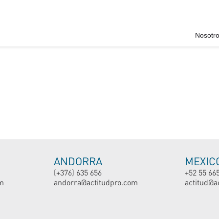
Nosotr
ANDORRA
MEXIC
(+376) 635 656
+52 55 66
m
andorra@actitudpro.com
actitud@a