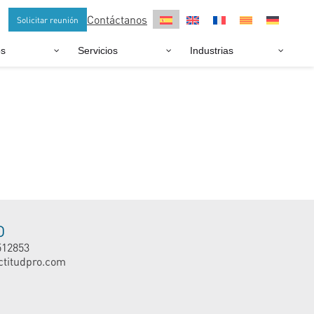
Contáctanos
Solicitar reunión
os
Servicios
Industrias
O
512853
ctitudpro.com