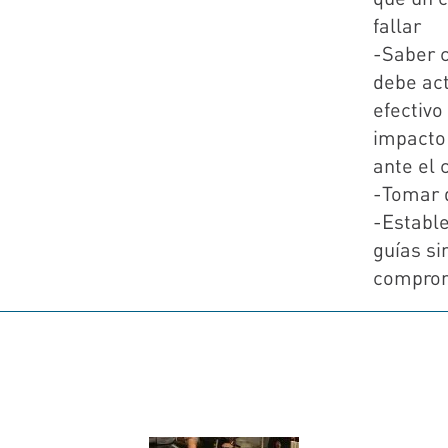
fallar
-Saber 
debe ac
efectivo
impacto 
ante el c
-Tomar 
-Estable
guías si
comprom