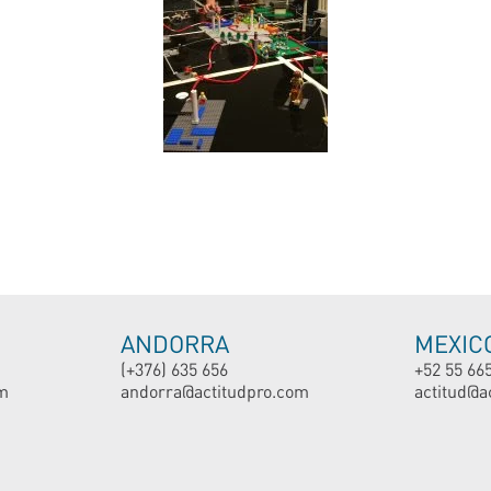
ANDORRA
MEXIC
(+376) 635 656
+52 55 66
m
andorra@actitudpro.com
actitud@a