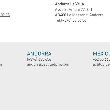
Andorra La Vella
r
Avda St Antoni 77, 6-1
 09 98
AD400 La Massana, Andorra
Tel.(+376) 85 56 56
ANDORRA
MEXIC
(+376) 635 656
+52 55 66
m
andorra@actitudpro.com
actitud@a