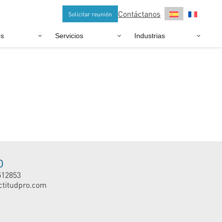
Contáctanos
Solicitar reunión
os
Servicios
Industrias
O
512853
ctitudpro.com