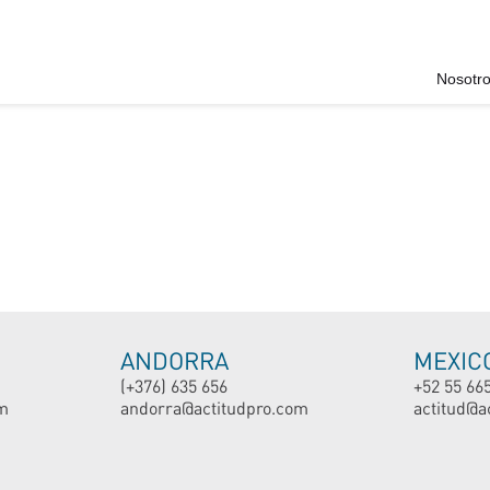
Nosotr
ANDORRA
MEXIC
(+376) 635 656
+52 55 66
m
andorra@actitudpro.com
actitud@a