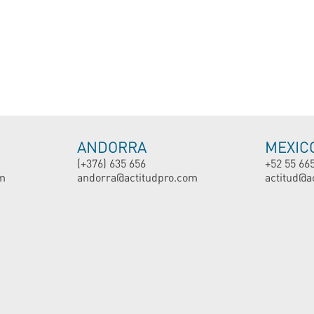
ANDORRA
MEXIC
(+376) 635 656
+52 55 66
m
andorra@actitudpro.com
actitud@a