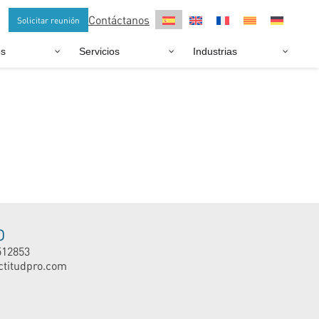
Contáctanos
Solicitar reunión
os
Servicios
Industrias
O
512853
ctitudpro.com