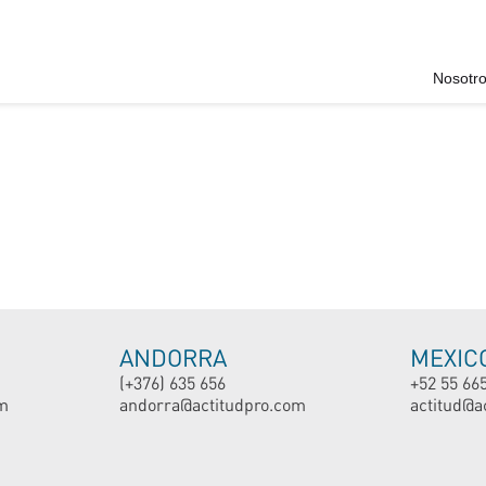
Nosotr
ANDORRA
MEXIC
(+376) 635 656
+52 55 66
m
andorra@actitudpro.com
actitud@a