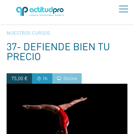
NUESTROS CURSOS
37- DEFIENDE BIEN TU
PRECIO
75,00
€
1h
Online