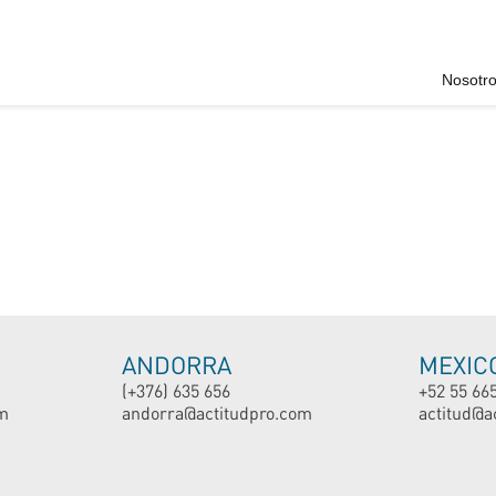
Nosotr
ANDORRA
MEXIC
(+376) 635 656
+52 55 66
m
andorra@actitudpro.com
actitud@a