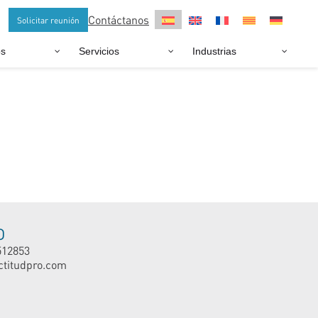
Contáctanos
Solicitar reunión
os
Servicios
Industrias
O
512853
ctitudpro.com