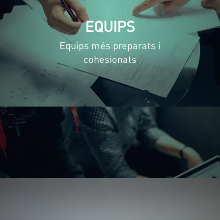
EQUIPS
Equips més preparats i
cohesionats